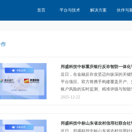
首页
平台与技术
解决方案
伙伴与
数字金融
流立方平台
金融
数据
合作
企业级反欺诈
图立方平台
其他
金融交易实时风控
算立方平台
应用
智能运营风控
邦盛科技中标重庆银行反诈智防一体化
数据实时加工平台
近日，在金融反诈攻坚迈向纵深的关键
互联网信贷智能风控
平台项目。双方将携手构建覆盖开户、
贷中风险预警
三核决策平台
账户风险的实时监测、精准评级与智能
智能反洗钱
流程风控体系，全面提升重庆银行的反
2025-12-22
设备指纹Pro
地址文本解析处理
证券智能化解决方案
邦盛科技中标山东省农村信用社联合社
保险反欺诈
近日，邦盛科技中标山东省农村信用社