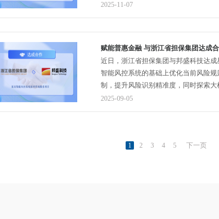
化风控系统体系。
2025-11-07
赋能普惠金融 与浙江省担保集团达成
近日，浙江省担保集团与邦盛科技达成
智能风控系统的基础上优化当前风险规
制，提升风险识别精准度，同时探索大
2025-09-05
1
2
3
4
5
下一页