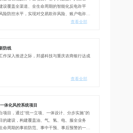
建设覆盖全渠道、全生命周期的智能化反电诈平
风险防控水平，实现对交易欺诈风险、账户电诈风
险防控与合规监管的双重目标。
查看全部
新防线
工作深入推进之际，邦盛科技与重庆农商银行达成
查看全部
台一体化风控系统项目
台项目，通过“统一立项、一体设计、分步实施”的
目的建设，构建覆盖油、气、氢、电、服全业务
生命周期的事前防范、事中干预、事后预警的一体