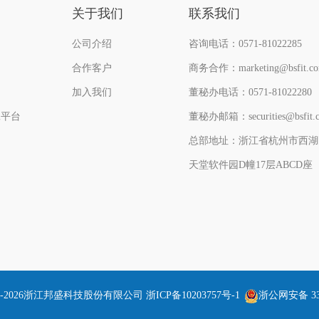
关于我们
联系我们
公司介绍
咨询电话：0571-81022285
合作客户
商务合作：marketing@bsfit.co
加入我们
董秘办电话：0571-81022280
工平台
董秘办邮箱：securities@bsfit.c
台
总部地址：浙江省杭州市西湖
天堂软件园D幢17层ABCD座
台
-
2026
浙江邦盛科技股份有限公司
浙ICP备10203757号-1
浙公网安备 330