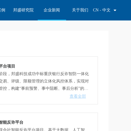
案例
邦盛研究院
企业新闻
关于我们
CN - 中文
信息通信
政企事业
智慧能源
领域客户
管理平台
特别推荐
企业简介
运营商实时反电诈计算引擎
智能审计
能源零售业务运营安全监
领域客户
最新合作
资质与荣誉
营销反欺诈
公共服务平台安全监控
案例
企业动态
加入我们
营销反欺诈
平台项目
联系我们
阶段，邦盛科技成功中标重庆银行反诈智防一体化
政务数据安全防御
交易、评级、限额管理的立体化风控体系，实现对
管控，构建“事前预警、事中阻断、事后分析”的全
诈防控能力。
查看全部
智能反诈平台
联合社智能反诈平台项目。基于大数据、人工智