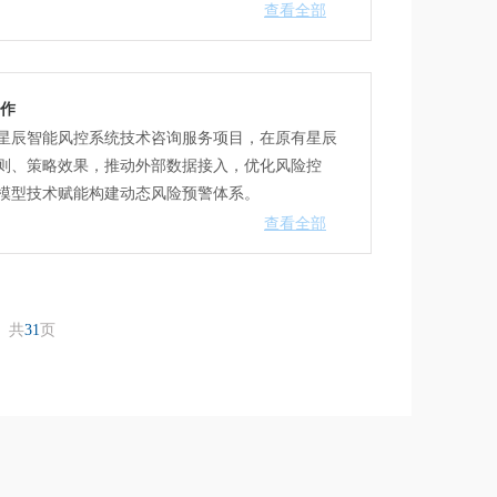
查看全部
合作
星辰智能风控系统技术咨询服务项目，在原有星辰
则、策略效果，推动外部数据接入，优化风险控
模型技术赋能构建动态风险预警体系。
查看全部
共
31
页